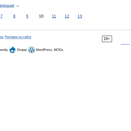
дующая
→
7
8
9
10
11
12
13
ка
,
Реклама на сайте
18+
omla,
Drupal,
WordPress, MODx.