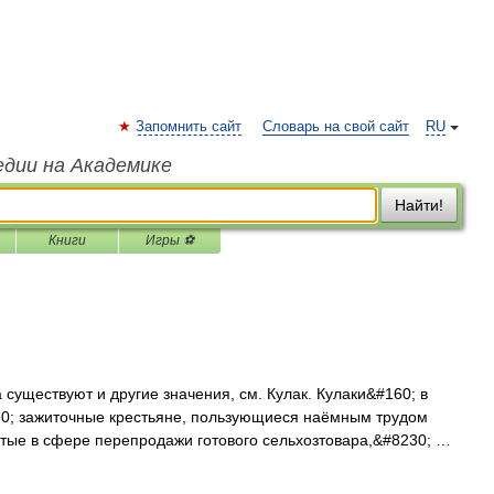
Запомнить сайт
Словарь на свой сайт
RU
едии на Академике
Найти!
Книги
Игры ⚽
существуют и другие значения, см. Кулак. Кулаки&#160; в
0; зажиточные крестьяне, пользующиеся наёмным трудом
нятые в сфере перепродажи готового сельхозтовара,&#8230; …