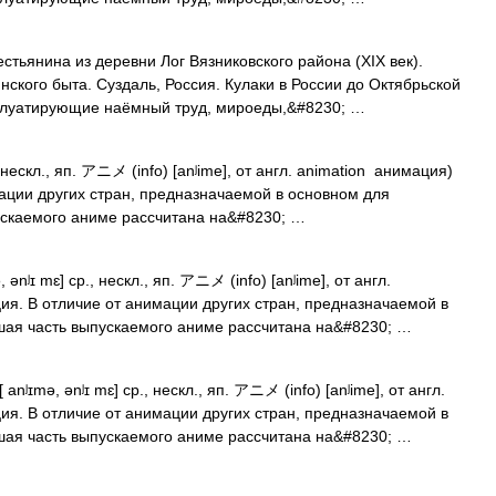
тьянина из деревни Лог Вязниковского района (XIX век).
нского быта. Суздаль, Россия. Кулаки в России до Октябрьской
плуатирующие наёмный труд, мироеды,&#8230; …
, нескл., яп. アニメ (info) [anʲime], от англ. animation анимация)
ации других стран, предназначаемой в основном для
ускаемого аниме рассчитана на&#8230; …
ənʲɪ mɛ] ср., нескл., яп. アニメ (info) [anʲime], от англ.
я. В отличие от анимации других стран, предназначаемой в
шая часть выпускаемого аниме рассчитана на&#8230; …
anʲɪmə, ənʲɪ mɛ] ср., нескл., яп. アニメ (info) [anʲime], от англ.
я. В отличие от анимации других стран, предназначаемой в
шая часть выпускаемого аниме рассчитана на&#8230; …