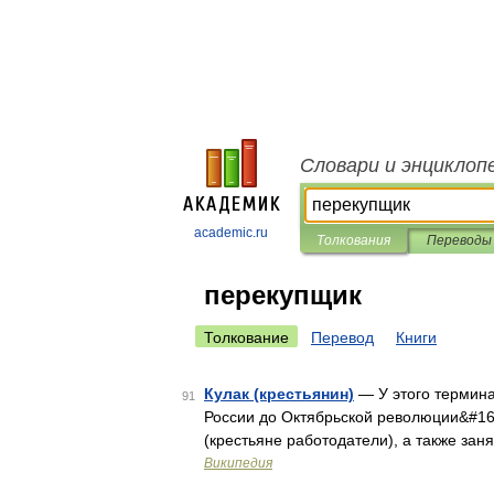
Словари и энциклоп
academic.ru
Толкования
Переводы
перекупщик
Толкование
Перевод
Книги
Кулак (крестьянин)
— У этого термина 
91
России до Октябрьской революции&#16
(крестьяне работодатели), а также за
Википедия