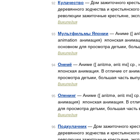
Кулачество
— Дом зажиточного крестья
92
деревянного зодчества и крестьянского
революции зажиточные крестьяне, экс
Википедия
Мультфильмы Японии
— Аниме ([ anʲɪ
93
animation анимация) японская анимаци
основном для просмотра детьми, боль
Википедия
Онемё
— Аниме ([ anʲɪmə, ənʲɪ mɛ] ср.,
94
японская анимация. В отличие от аним
просмотра детьми, большая часть вып
Википедия
Опенинг
— Аниме ([ anʲɪmə, ənʲɪ mɛ] ср.
95
анимация) японская анимация. В отли
для просмотра детьми, большая часть
Википедия
Подкулачник
— Дом зажиточного кресть
96
деревянного зодчества и крестьянского
революции зажиточные крестьяне, экс