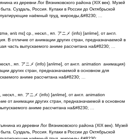
нина из деревни Лог Вязниковского района (XIX век). Музей
 быта. Суздаль, Россия. Кулаки в России до Октябрьской
плуатирующие наёмный труд, мироеды,&#8230; …
mə, ənʲɪ mɛ] ср., нескл., яп. アニメ (info) [anʲime], от англ.
я. В отличие от анимации других стран, предназначаемой в
шая часть выпускаемого аниме рассчитана на&#8230; …
 нескл., яп. アニメ (info) [anʲime], от англ. animation анимация)
ации других стран, предназначаемой в основном для
ускаемого аниме рассчитана на&#8230; …
, нескл., яп. アニメ (info) [anʲime], от англ. animation
чие от анимации других стран, предназначаемой в основном
 выпускаемого аниме рассчитана на&#8230; …
янина из деревни Лог Вязниковского района (XIX век). Музей
 быта. Суздаль, Россия. Кулаки в России до Октябрьской
плуатирующие наёмный труд, мироеды,&#8230; …