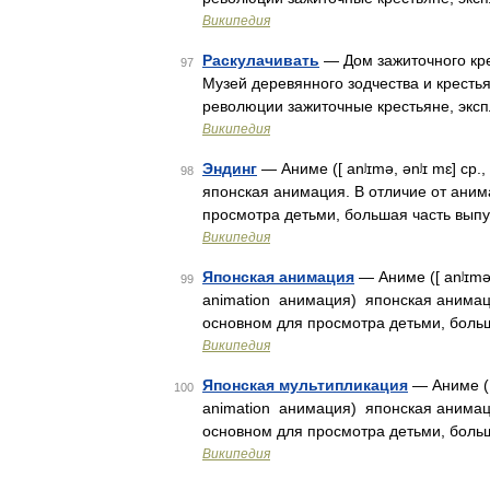
Википедия
Раскулачивать
— Дом зажиточного крес
97
Музей деревянного зодчества и крестья
революции зажиточные крестьяне, экс
Википедия
Эндинг
— Аниме ([ anʲɪmə, ənʲɪ mɛ] ср.
98
японская анимация. В отличие от аним
просмотра детьми, большая часть вып
Википедия
Японская анимация
— Аниме ([ anʲɪmə, 
99
animation анимация) японская анимаци
основном для просмотра детьми, боль
Википедия
Японская мультипликация
— Аниме ([ 
100
animation анимация) японская анимаци
основном для просмотра детьми, боль
Википедия