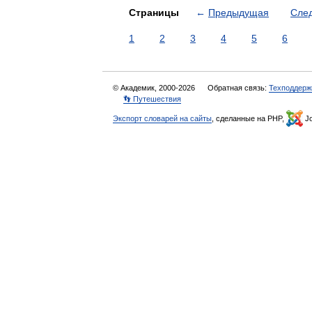
Страницы
←
Предыдущая
Сле
1
2
3
4
5
6
© Академик, 2000-2026
Обратная связь:
Техподдерж
👣 Путешествия
Экспорт словарей на сайты
, сделанные на PHP,
Jo